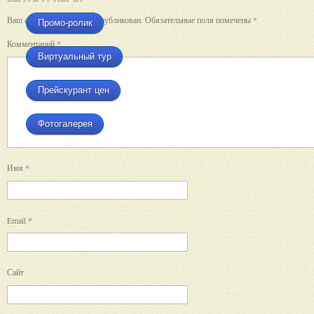
Ваш адрес email не будет опубликован.
Обязательные поля помечены
*
Промо-ролик
Комментарий
*
Виртуальный тур
Прейскурант цен
Фотогалерея
Имя
*
Email
*
Сайт