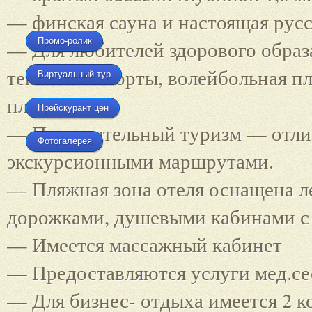
— финская сауна и настоящая русс
Промо-ролик
— Для любителей здорового образа
теннисные корты, волейбольная пл
Виртуальный тур
площадка.
Прейскурант цен
— Познавательный туризм — отли
Фотогалерея
экскурсионными маршрутами.
— Пляжная зона отеля оснащена л
дорожками, душевыми кабинами с 
— Имеется массажный кабинет
— Предоставляются услуги мед.с
— Для бизнес- отдыха имеется 2 ко