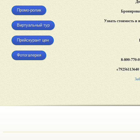
До
Промо-ролик
Бронирован
Узнать стоимость и 
Виртуальный тур
Прейскурант цен
Фотогалерея
8-800-770-
+79256113640 
За