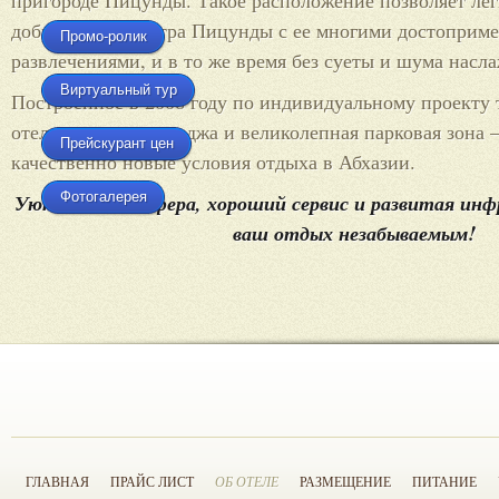
пригороде Пицунды. Такое расположение позволяет лег
добраться до центра Пицунды с ее многими достоприм
Промо-ролик
развлечениями, и в то же время без суеты и шума насл
Виртуальный тур
Построенное в 2008 году по индивидуальному проекту 
отеля , четыре коттеджа и великолепная парковая зона 
Прейскурант цен
качественно новые условия отдыха в Абхазии.
Фотогалерея
Уютная атмосфера, хороший сервис и развитая инф
ваш отдых незабываемым!
ГЛАВНАЯ
ПРАЙС ЛИСТ
ОБ ОТЕЛЕ
РАЗМЕЩЕНИЕ
ПИТАНИЕ